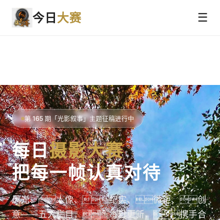
今日
大赛
☰
第 165 期「光影叙事」主题征稿进行中
每日
摄影大赛
把每一帧认真对待
风光、人像、纪实、微距、创
意——五大栏目，每日更新，携手合