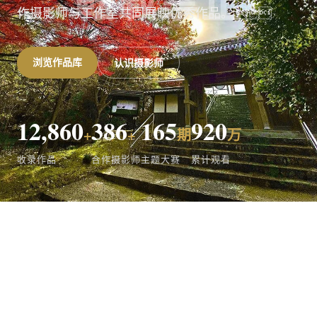
作摄影师与工作室共同展映优秀作品。
浏览作品库
认识摄影师
12,860
386
165
920
+
+
期
万
收录作品
合作摄影师
主题大赛
累计观看