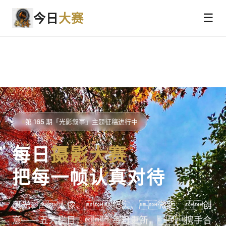
今日
大赛
☰
第 165 期「光影叙事」主题征稿进行中
每日
摄影大赛
把每一帧认真对待
风光、人像、纪实、微距、创
意——五大栏目，每日更新，携手合