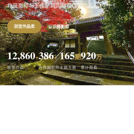
作摄影师与工作室共同展映优秀作品。
浏览作品库
认识摄影师
12,860
386
165
920
+
+
期
万
收录作品
合作摄影师
主题大赛
累计观看