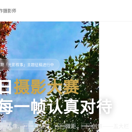
作摄影师
65 期「光影叙事」主题征稿进行中
日
摄影大赛
每一帧认真对待
人像、纪实、微距、创意——五大栏