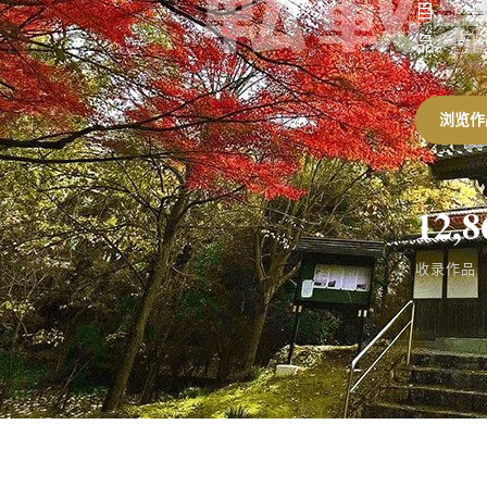
目，
品。
浏览作
12,8
收录作品