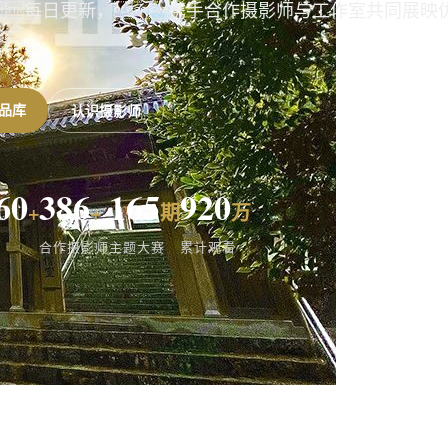
每日更新，携手合作摄影师与工作室共同展映

品库
认识摄影师
60
386
165
920
+
+
期
万
合作摄影师
主题大赛
累计观看