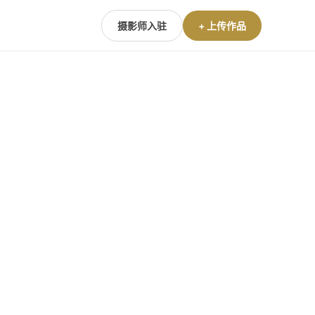
摄影师入驻
+ 上传作品