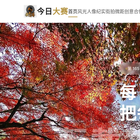
今日
大赛
首页
风光
人像
纪实街拍
微距
创意
合
第 1
每
把
风光、